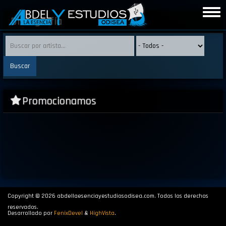
Pasar
Togg
al
Discografía
navig
contenido
principal
Promocionamos
Copyright © 2026 abdellaesenciayestudiosodisea.com. Todos los derechos
reservados.
Desarrollado por
FenixDevel
&
HighVista
.