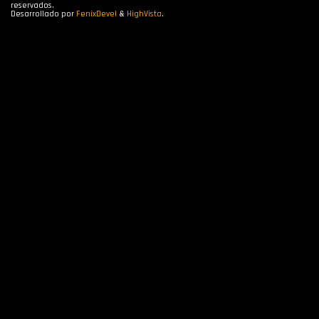
reservados.
Desarrollado por
FenixDevel
&
HighVista
.