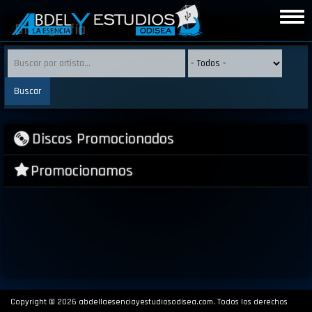
Pasar
Togg
al
Discografía
navig
contenido
principal
Discos Promocionados
Promocionamos
Copyright © 2026 abdellaesenciayestudiosodisea.com. Todos los derechos