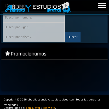
Pasar
Cartelera
Togg
al
navig
contenido
principal
Promocionamos
Copyright © 2026 abdellaesenciayestudiosodisea.com. Todos los derechos
reservados.
Desarrollado por
FenixDevel
&
HighVista
.