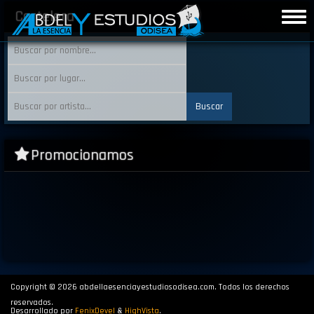
Pasar
Cartelera
Togg
al
navig
contenido
principal
Promocionamos
Copyright © 2026 abdellaesenciayestudiosodisea.com. Todos los derechos
reservados.
Desarrollado por
FenixDevel
&
HighVista
.